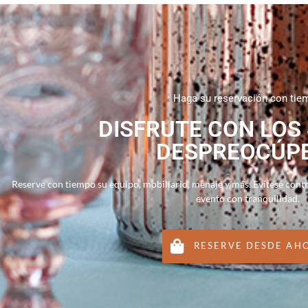
Haga su reservación con tie
DISFRUTE CON LOS
DESPREOCÚP
Reserve con tiempo su equipo, mobiliario, menaje y más. Evítese cont
evento con tranquilidad.
RESERVE DESDE AH