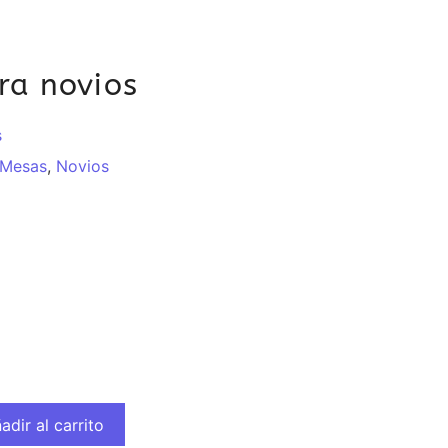
ra novios
s
Mesas
,
Novios
adir al carrito