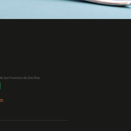
106, San Francisco de Dos Ríos
om