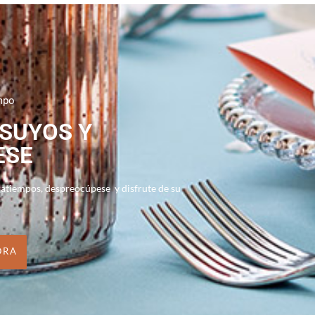
mpo
 SUYOS Y
ESE
ratiempos, despreocúpese y disfrute de su
ORA