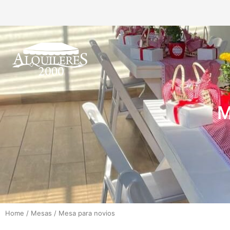
M
Home
/
Mesas
/
Mesa para novios