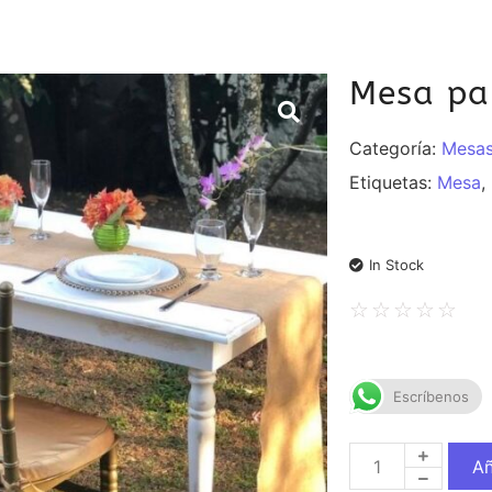
Mesa pa
Categoría:
Mesa
Etiquetas:
Mesa
,
In Stock
☆
☆
☆
☆
☆
Escríbenos
Añ