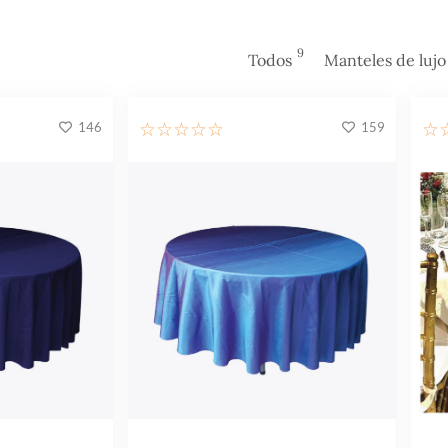
9
Todos
Manteles de lujo
146
159
☆
☆
☆
☆
☆
☆