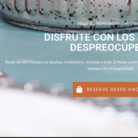
Haga su reservación con tie
DISFRUTE CON LOS
DESPREOCÚP
Reserve con tiempo su equipo, mobiliario, menaje y más. Evítese cont
evento con tranquilidad.
RESERVE DESDE AH