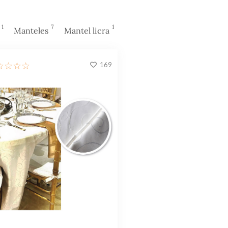
1
7
1
Manteles
Mantel licra
169
☆
☆
☆
☆