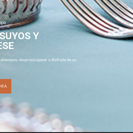
mpo
 SUYOS Y
ESE
ratiempos, despreocúpese y disfrute de su
ORA