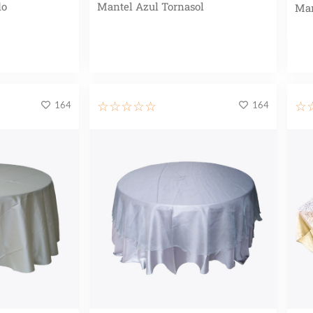
do
Mantel Azul Tornasol
Man
164
164
☆
☆
☆
☆
☆
☆