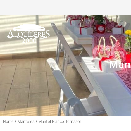
Mant
Home
/
Manteles
/
Mantel Blanco Tornasol