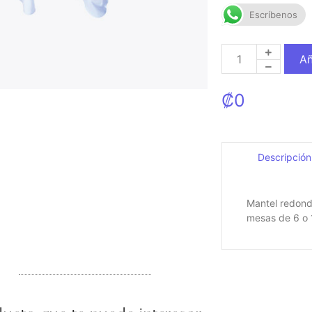
Escríbenos
Añ
₡
0
Descripción
Mantel redond
mesas de 6 o 