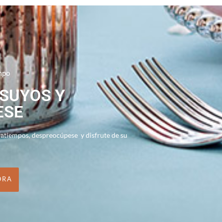
mpo
 SUYOS Y
ESE
ratiempos, despreocúpese y disfrute de su
ORA