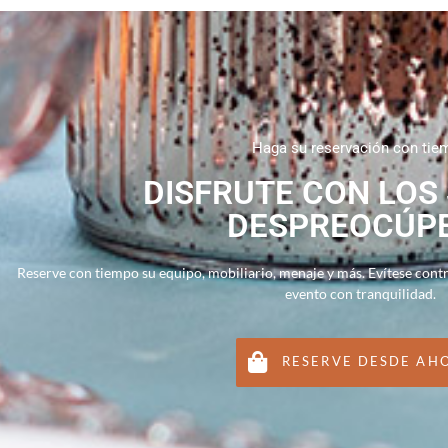
Haga su reservación con tie
DISFRUTE CON LOS
DESPREOCÚP
Reserve con tiempo su equipo, mobiliario, menaje y más. Evítese cont
evento con tranquilidad.
RESERVE DESDE AH