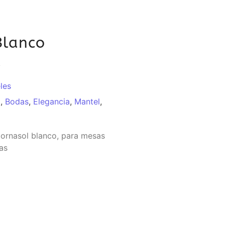
Blanco
l
les
o
,
Bodas
,
Elegancia
,
Mantel
,
ornasol blanco, para mesas
as