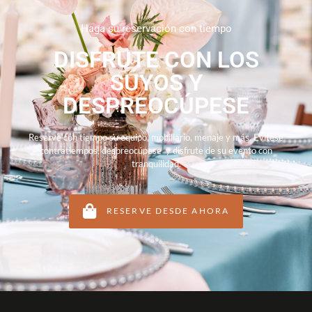
Haga su reservación con tiempo
DISFRUTE CON LOS
SUYOS Y
DESPREOCÚPESE
Reserve con tiempo su equipo, mobiliario, menaje y más. Evítese
contratiempos, despreocúpese y disfrute de su evento con
tranquilidad.
RESERVE DESDE AHORA