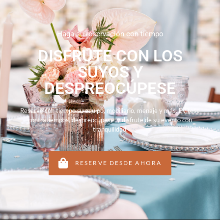
Haga su reservación con tiempo
DISFRUTE CON LOS
SUYOS Y
DESPREOCÚPESE
Reserve con tiempo su equipo, mobiliario, menaje y más. Evítese
contratiempos, despreocúpese y disfrute de su evento con
tranquilidad.
RESERVE DESDE AHORA