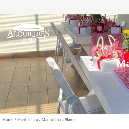
Ma
Home
/
Mantel licra
/
Mantel Licra Blanco