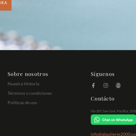
ORA
Sobre nosotros
Síguenos
Nuestra Historia
Términos y condiciones
Contácto
Politicas de uso
Vía 207, San José, Pacífica, 10
info@alquileres2000.c