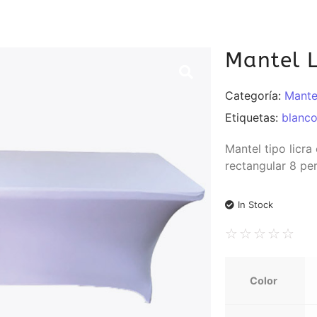
Mantel L
Categoría:
Mantel
Etiquetas:
blanc
Mantel tipo licr
rectangular 8 pe
In Stock
☆
☆
☆
☆
☆
Color