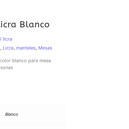
icra Blanco
 licra
o
,
Licra
,
manteles
,
Mesas
a color blanco para mesa
rsonas
Blanco