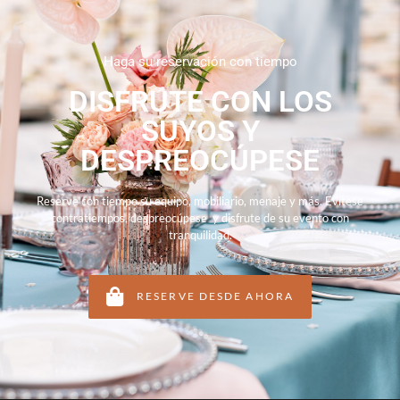
Haga su reservación con tiempo
DISFRUTE CON LOS
SUYOS Y
DESPREOCÚPESE
Reserve con tiempo su equipo, mobiliario, menaje y más. Evítese
contratiempos, despreocúpese y disfrute de su evento con
tranquilidad.
RESERVE DESDE AHORA