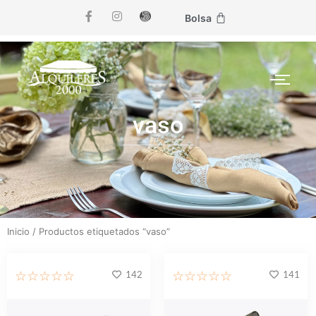
Bolsa
vaso
Inicio
/ Productos etiquetados “vaso”
142
141
☆
☆
☆
☆
☆
☆
☆
☆
☆
☆