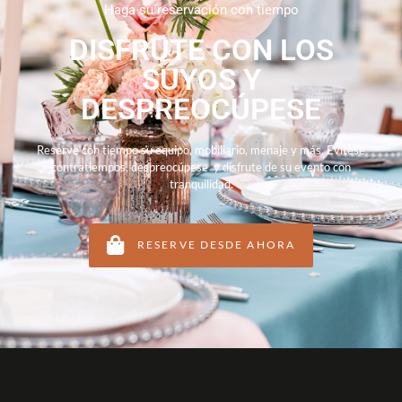
Haga su reservación con tiempo
DISFRUTE CON LOS
SUYOS Y
DESPREOCÚPESE
Reserve con tiempo su equipo, mobiliario, menaje y más. Evítese
contratiempos, despreocúpese y disfrute de su evento con
tranquilidad.
RESERVE DESDE AHORA