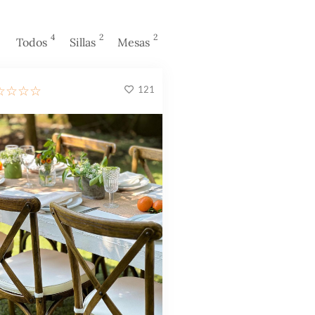
4
2
2
Todos
Sillas
Mesas
121
☆
☆
☆
☆