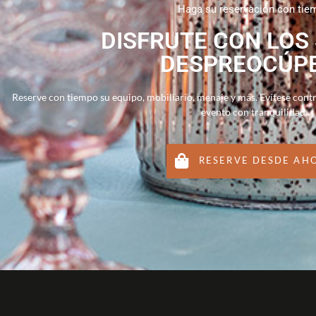
Haga su reservación con tie
DISFRUTE CON LOS
DESPREOCÚP
Reserve con tiempo su equipo, mobiliario, menaje y más. Evítese cont
evento con tranquilidad.
RESERVE DESDE AH