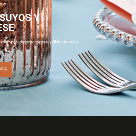
mpo
 SUYOS Y
ESE
ratiempos, despreocúpese y disfrute de su
ORA