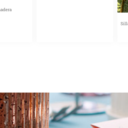
madera
Sil