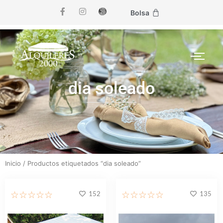
Bolsa
dia soleado
Inicio
/ Productos etiquetados “dia soleado”
152
135
☆
☆
☆
☆
☆
☆
☆
☆
☆
☆