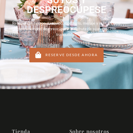
DESPREOCÚPESE
Reserve con tiempo su equipo, mobiliario, menaje y más. Evítese
contratiempos, despreocúpese y disfrute de su evento con
tranquilidad.
RESERVE DESDE AHORA
Tienda
Sobre nosotros