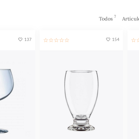
7
Todos
Artículo
137
154
☆
☆
☆
☆
☆
☆