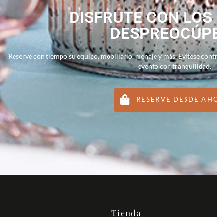
DISFRUTE CON LOS
DESPREOCÚP
Reserve con tiempo su equipo, mobiliario, menaje y más. Evítese cont
evento con tranquilidad.
RESERVE DESDE AH
Tienda