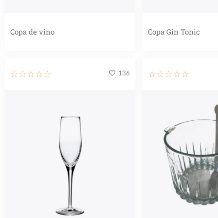
Copa de vino
Copa Gin Tonic
136
☆
☆
☆
☆
☆
☆
☆
☆
☆
☆