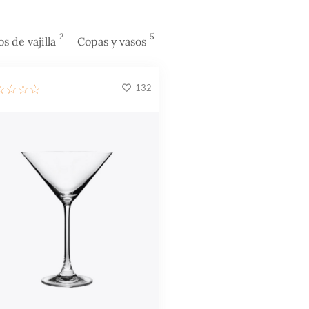
2
5
s de vajilla
Copas y vasos
132
☆
☆
☆
☆