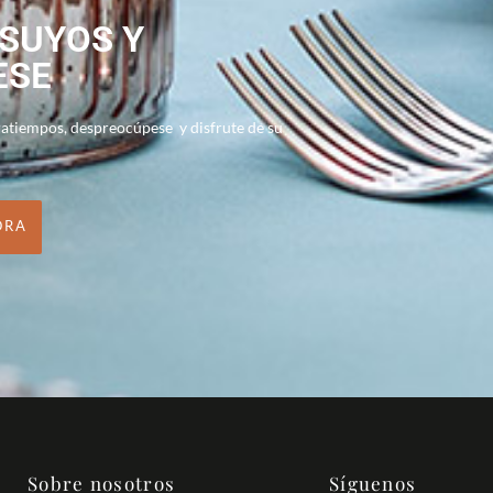
 SUYOS Y
ESE
ratiempos, despreocúpese y disfrute de su
ORA
Sobre nosotros
Síguenos